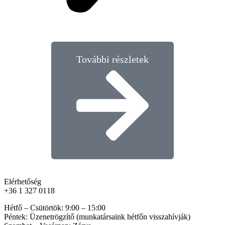
További részletek
Elérhetőség
+36 1 327 0118​
Hétfő – Csütörtök: 9:00 – 15:00
Péntek: Üzenetrögzítő (munkatársaink hétfőn visszahívják)