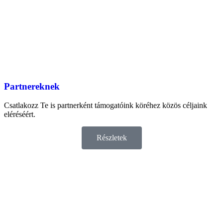
Partnereknek
Csatlakozz Te is partnerként támogatóink köréhez közös céljaink
eléréséért.
Részletek