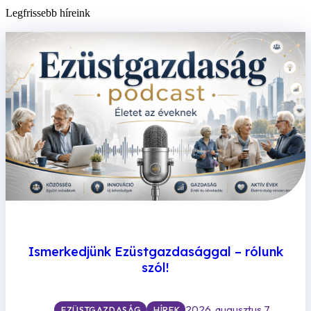
Legfrissebb híreink
Ismerkedjünk Ezüstgazdasággal – rólunk
szól!
2026. augusztus 7,
EZÜSTGAZDASÁG
HÍREK