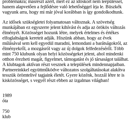
problémákra; másrészt azért, mert ez az időskort nem leépüléssel,
hanem alapvetően a fejlődésre való lehetőséggel írja le. Büszkék
vagyunk arra, hogy mi már jóval korábban is így gondolkodtunk.
Az idősek szükségletei folyamatosan változnak. A szövetség
munkájában ez egyszerre jelent kihívást és adja az örökös változás
élményét. Közösséget hozunk létre, melyek értelmes és értékes
elfoglaltságok kereteit adják. Hiszünk abban, hogy az évek
múlásával sem kell egyedül maradni, lemondani a barátságokról, az
élményekről, a mozgásról vagy az új dolgok felfedezéséről. Több
mint 750 klubunk olyan helyi közösségeket jelent, ahol mindenki
otthon érezheti magát, figyelmet, támogatást és jó társaságot találhat.
A klubtagok aktívan részt vesznek a települések mindennapjaiban.
Partnereinkkel együttműködve változatos szolgáltatásokat alakítva
tesszük örömtelivé tagjaink életét. Gyere közénk, hozzál létre te is
kisközösséget, s vegyél részt ebben az izgalmas világban!
1989
óta
750
klub