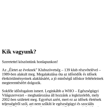
Kik vagyunk?
Szeretettel köszöntünk honlapunkon!
Az „Életet az éveknek” Klubszövetség – 139 klub részvételével –
1989-ben alakult meg. Megalakulása óta az idősödők és idősek
életkörülményeinek alakításáért, a jó minőségű időskor feltételeinek
megteremtéséért dolgozik.
Sokféle idősfogalom ismert. Leginkább a WHO – Egészségügyi
Világszervezet – meghatározása áll hozzánk a legközelebb, mely
2002-ben született meg. Egyrészt azért, mert ez az idősek életének
teljességéről szól, azt nem szűkíti le egészségügyi és szociális