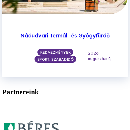
Nádudvari Termál- és Gyógyfürdő
KEDVEZMÉNYEK
2026.
augusztus 4,
SPORT, SZABADIDŐ
Partnereink