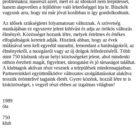
problémákra; másrészt azért, mert ez az időskort nem leépüléssel,
hanem alapvetően a fejlődésre való lehetőséggel írja le. Büszkék
vagyunk arra, hogy mi már jóval korábban is így gondolkodtunk.
Az idősek szükségletei folyamatosan változnak. A szövetség
munkájában ez egyszerre jelent kihívást és adja az örökös változás
élményét. Közösséget hozunk létre, melyek értelmes és értékes
elfoglaltságok kereteit adják. Hiszünk abban, hogy az évek
múlásával sem kell egyedül maradni, lemondani a barátságokról, az
élményekről, a mozgásról vagy az új dolgok felfedezéséről. Több
mint 750 klubunk olyan helyi közösségeket jelent, ahol mindenki
otthon érezheti magát, figyelmet, támogatást és jó társaságot találhat.
A klubtagok aktívan részt vesznek a települések mindennapjaiban.
Partnereinkkel együttműködve változatos szolgáltatásokat alakítva
tesszük örömtelivé tagjaink életét. Gyere közénk, hozzál létre te is
kisközösséget, s vegyél részt ebben az izgalmas világban!
1989
óta
750
klub