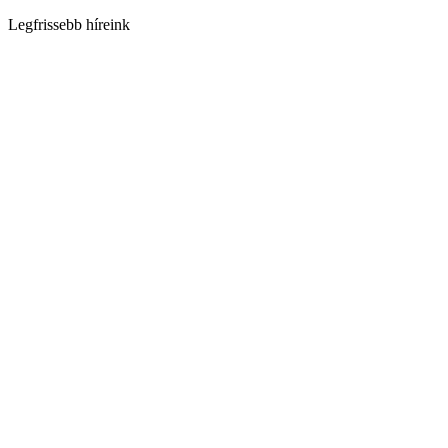
Legfrissebb híreink
Szalajka Fogadó