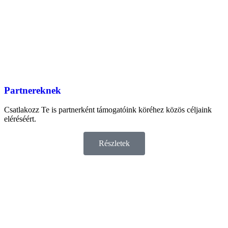
Partnereknek
Csatlakozz Te is partnerként támogatóink köréhez közös céljaink
eléréséért.
Részletek