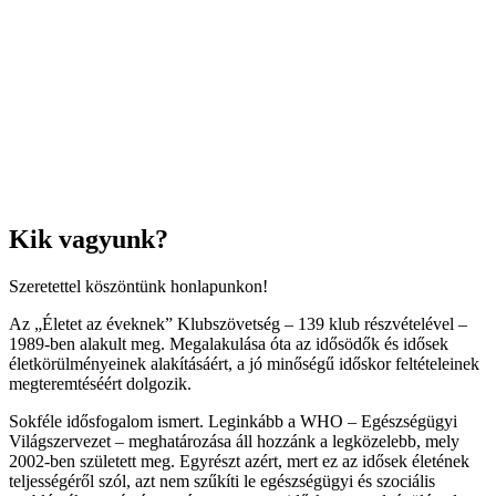
Kik vagyunk?
Szeretettel köszöntünk honlapunkon!
Az „Életet az éveknek” Klubszövetség – 139 klub részvételével –
1989-ben alakult meg. Megalakulása óta az idősödők és idősek
életkörülményeinek alakításáért, a jó minőségű időskor feltételeinek
megteremtéséért dolgozik.
Sokféle idősfogalom ismert. Leginkább a WHO – Egészségügyi
Világszervezet – meghatározása áll hozzánk a legközelebb, mely
2002-ben született meg. Egyrészt azért, mert ez az idősek életének
teljességéről szól, azt nem szűkíti le egészségügyi és szociális