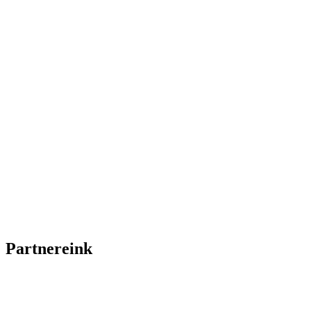
T&T Sport Budapest
Kedvezmények
2026. augusztus
4,
Sport, szabadidő
Partnereink