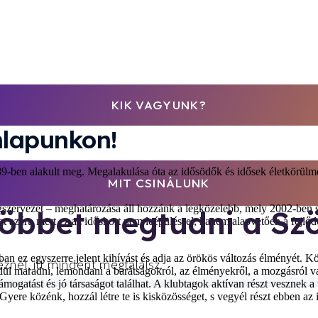
KIK VAGYUNK?
nlapunkon!
-ben alakult meg. Megalakulása óta az idősödők és idősek életkörülmén
MIT CSINÁLUNK
rvezet – meghatározása áll hozzánk a legközelebb, mely 2002-ben szüle
többet megtudni a Sz
zt azért, mert ez az időskort nem leépüléssel, hanem alapvetően a fejlő
n ez egyszerre jelent kihívást és adja az örökös változás élményét. Kö
znél, itt mindent megtalálsz.
dül maradni, lemondani a barátságokról, az élményekről, a mozgásról v
támogatást és jó társaságot találhat. A klubtagok aktívan részt veszne
. Gyere közénk, hozzál létre te is kisközösséget, s vegyél részt ebben az