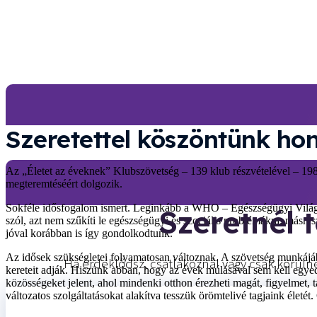
Szeretettel köszöntünk ho
Az „Életet az éveknek” Klubszövetség – 139 klub részvételével – 1989
megteremtéséért dolgozik.
Sokféle idősfogalom ismert. Leginkább a WHO – Egészségügyi Világsze
Szeretnél 
szól, azt nem szűkíti le egészségügyi és szociális problémákra; másrés
jóval korábban is így gondolkodtunk.
Az idősek szükségletei folyamatosan változnak. A szövetség munkájába
Ha érdeklődsz, csatlakoznál vagy csak körülné
kereteit adják. Hiszünk abban, hogy az évek múlásával sem kell egye
közösségeket jelent, ahol mindenki otthon érezheti magát, figyelmet, 
változatos szolgáltatásokat alakítva tesszük örömtelivé tagjaink életét