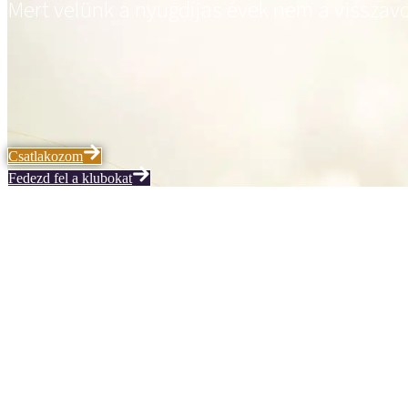
Mert velünk a nyugdíjas évek nem a visszavon
Csatlakozom
Fedezd fel a klubokat