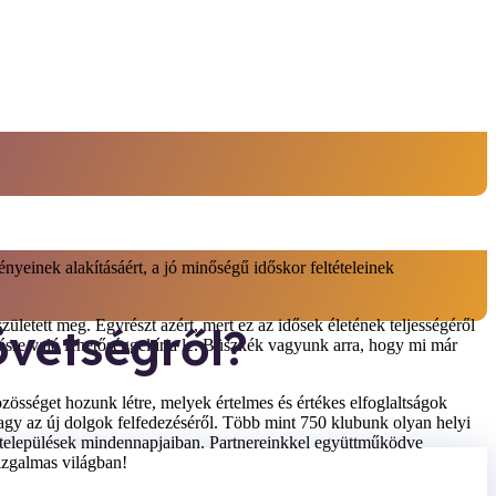
yeinek alakításáért, a jó minőségű időskor feltételeinek
tett meg. Egyrészt azért, mert ez az idősek életének teljességéről
övetségről?
désre való lehetőséggel írja le. Büszkék vagyunk arra, hogy mi már
zösséget hozunk létre, melyek értelmes és értékes elfoglaltságok
agy az új dolgok felfedezéséről. Több mint 750 klubunk olyan helyi
k a települések mindennapjaiban. Partnereinkkel együttműködve
 izgalmas világban!