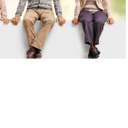
i-lelki frissességről szólnak!