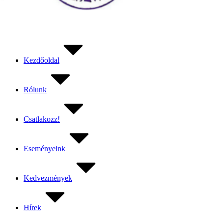
Fedezd fel a klubokat
Kezdőoldal
Rólunk
Csatlakozz!
Eseményeink
Kedvezmények
Hírek