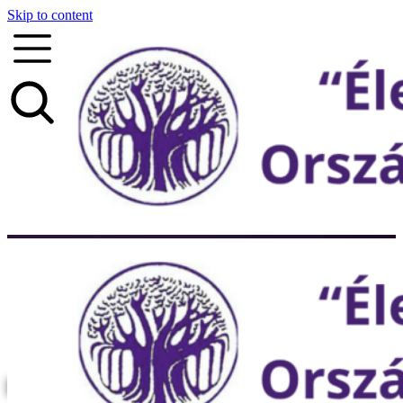
Skip to content
Életet az éveknek
Mert velünk a nyugdíjas évek nem a
visszavonulásról, hanem az új lehetőségekről és a
testi-lelki frissességről szólnak!
Csatlakozom