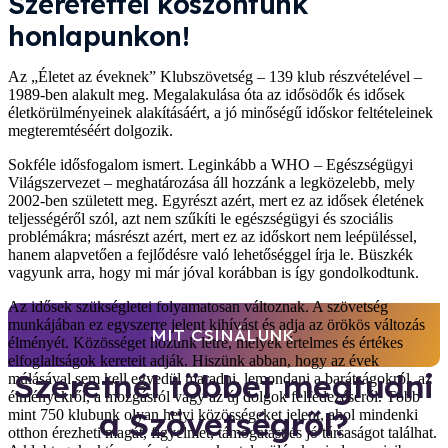
Szeretettel köszöntünk
honlapunkon!
Az „Életet az éveknek” Klubszövetség – 139 klub részvételével –
1989-ben alakult meg. Megalakulása óta az idősödők és idősek
életkörülményeinek alakításáért, a jó minőségű időskor feltételeinek
megteremtéséért dolgozik.
Sokféle idősfogalom ismert. Leginkább a WHO – Egészségügyi
Világszervezet – meghatározása áll hozzánk a legközelebb, mely
2002-ben született meg. Egyrészt azért, mert ez az idősek életének
teljességéről szól, azt nem szűkíti le egészségügyi és szociális
problémákra; másrészt azért, mert ez az időskort nem leépüléssel,
hanem alapvetően a fejlődésre való lehetőséggel írja le. Büszkék
vagyunk arra, hogy mi már jóval korábban is így gondolkodtunk.
Az idősek szükségletei folyamatosan változnak. A szövetség
munkájában ez egyszerre jelent kihívást és adja az örökös változás
MIT CSINÁLUNK
élményét. Közösséget hozunk létre, melyek értelmes és értékes
elfoglaltságok kereteit adják. Hiszünk abban, hogy az évek
Szeretnél többet megtudni
múlásával sem kell egyedül maradni, lemondani a barátságokról, az
élményekről, a mozgásról vagy az új dolgok felfedezéséről. Több
a Szövetségről?
mint 750 klubunk olyan helyi közösségeket jelent, ahol mindenki
otthon érezheti magát, figyelmet, támogatást és jó társaságot találhat.