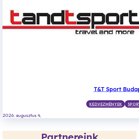
T&T Sport Buda
KEDVEZMÉNYEK
SPOR
2026. augusztus 4,
Partnereink