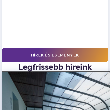
HÍREK ÉS ESEMÉNYEK
Legfrissebb híreink
Kedvezmények
Tagjainknak számos kedvezmény vehető igénybe
partnereink jóvoltából. Ne maradj le semmiről!